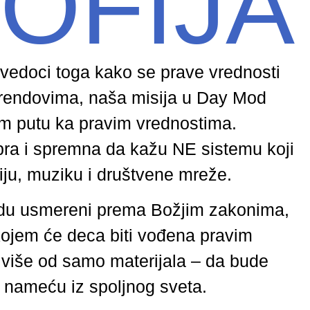
ZOFIJA
vedoci toga kako se prave vrednosti
trendovima, naša misija u Day Mod
m putu ka pravim vrednostima.
ra i spremna da kažu NE sistemu koji
ziju, muziku i društvene mreže.
budu usmereni prema Božjim zakonima,
kojem će deca biti vođena pravim
više od samo materijala – da bude
 nameću iz spoljnog sveta.