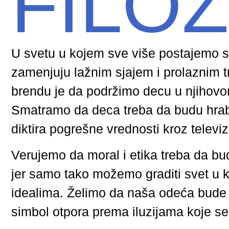
FILO
U svetu u kojem sve više postajemo s
zamenjuju lažnim sjajem i prolaznim 
brendu je da podržimo decu u njihovo
Smatramo da deca treba da budu hrab
diktira pogrešne vrednosti kroz televi
Verujemo da moral i etika treba da 
jer samo tako možemo graditi svet u 
idealima. Želimo da naša odeća bude 
simbol otpora prema iluzijama koje se