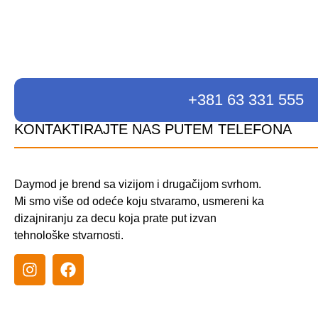
+381 63 331 555
KONTAKTIRAJTE NAS PUTEM TELEFONA
Daymod je brend sa vizijom i drugačijom svrhom.
Mi smo više od odeće koju stvaramo, usmereni ka
dizajniranju za decu koja prate put izvan
tehnološke stvarnost
i.