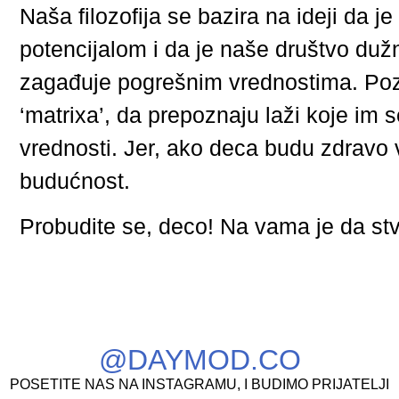
Naša filozofija se bazira na ideji da 
potencijalom i da je naše društvo dužn
zagađuje pogrešnim vrednostima. Po
‘matrixa’, da prepoznaju laži koje im 
vrednosti. Jer, ako deca budu zdravo v
budućnost.
Probudite se, deco!
Na vama je da stva
@DAYMOD.CO
POSETITE NAS NA INSTAGRAMU, I BUDIMO PRIJATELJI