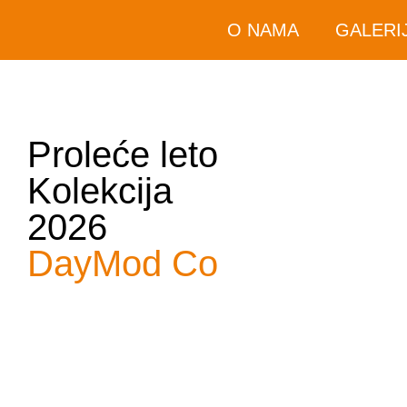
O NAMA
GALERI
Proleće leto
Kolekcija
2026
DayMod Co