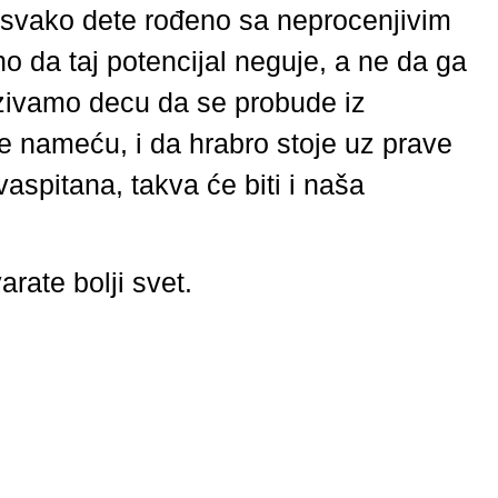
je svako dete rođeno sa neprocenjivim
o da taj potencijal neguje, a ne da ga
zivamo decu da se probude iz
se nameću, i da hrabro stoje uz prave
aspitana, takva će biti i naša
rate bolji svet.