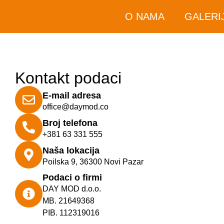
O NAMA
GALERI
Kontakt podaci
E-mail adresa
office@daymod.co
Broj telefona
+381 63 331 555
Naša lokacija
Poilska 9, 36300 Novi Pazar
Podaci o firmi
DAY MOD d.o.o.
MB. 21649368
PIB. 112319016