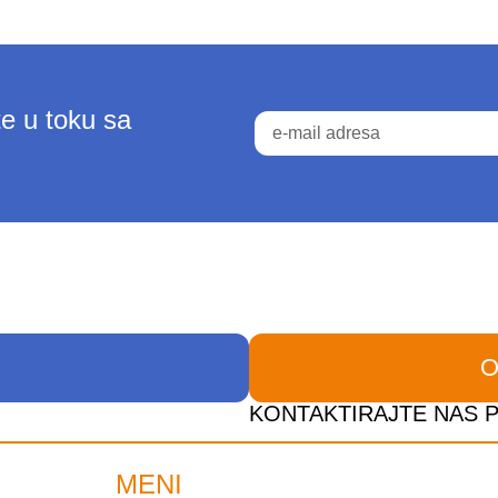
te u toku sa
O
KONTAKTIRAJTE NAS 
MENI